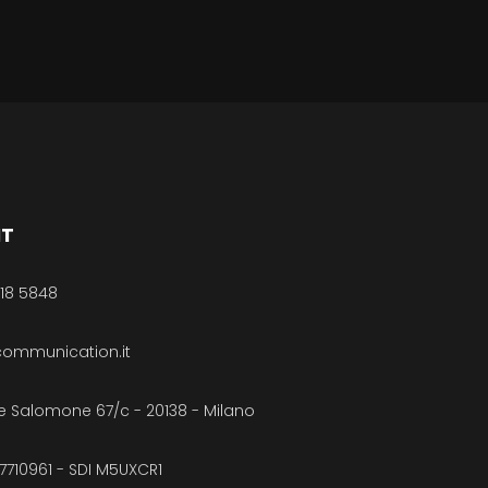
MT
418 5848
ommunication.it
e Salomone 67/c - 20138 - Milano
27710961 - SDI M5UXCR1