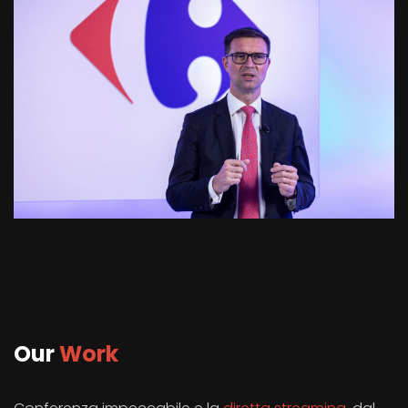
Our
Work